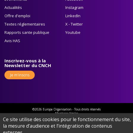
Actualités
Instagram
Offre d'emploi
LinkedIn
Textes réglementaires
X - Twitter
Rapports sante publique
Youtube
Avis HAS
Inscrivez-vous à la
Newsletter du CNCH
Je m'inscris
©2026 Europa Organisation - Tous droits réservés
Mentions légales
Cookies
Ce site utilise des cookies pour le fonctionnement du site,
Protection des données
la mesure d’audience et l’intégration de contenus
Gérer mes cookies
externes.