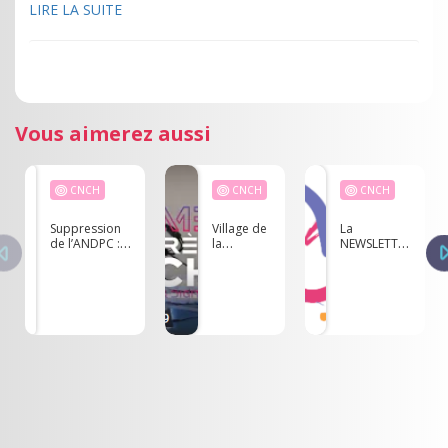
LIRE LA SUITE
Vous aimerez aussi
CNCH
CNCH
CNCH
Suppression
Village de
La
de l’ANDPC :
la
NEWSLETTER
une décision
simulation
du CNCH -
contestée et
au
Avril 2025
ses
Congrès
répercussions
CNCH
2022 -
Teaser