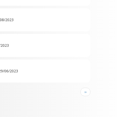
08/2023
/2023
29/06/2023
Page suivante
››