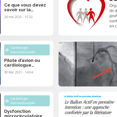
Ce que vous devez
savoir sur la
fermeture des FOP
26 mai 2025 - 15:32
en 5 min - Dr Paul
BARSOUM
Cardiologie
Interventionnelle
Pilote d’avion ou
cardiologue
interventionnel : qui
30 Mar 2021 - 14:04
est le plus à risque
d’irradiation?
Cardiologie
Interventionnelle
Dysfonction
microcirculatoire