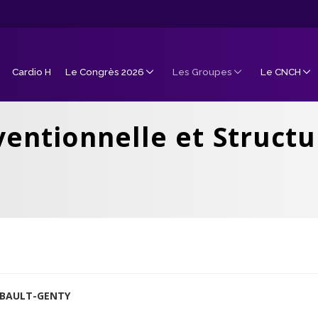
Cardio H
Le Congrès 2026
Les Groupes
Le CNCH
ventionnelle et Structu
GIBAULT-GENTY