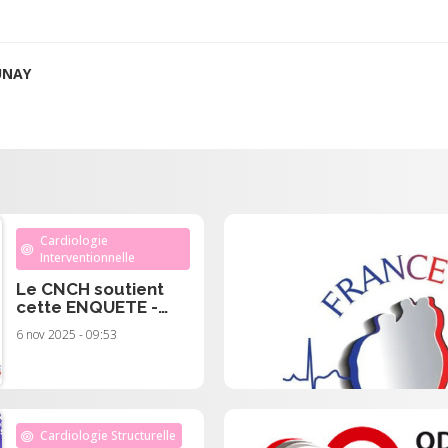
UNAY
Cardiologie
Interventionnelle
Le CNCH soutient
cette ENQUETE -
L'impact des
6 nov 2025 - 09:53
nouvelles
technologies sur les
paramédicaux en
cardiologie
interventionnelle
Cardiologie Structurelle