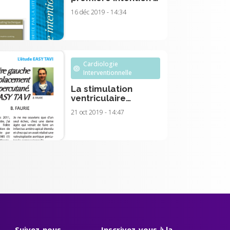
une approche
16 déc 2019 - 14:34
confortée par la
littérature
Cardiologie
Interventionnelle
La stimulation
ventriculaire
gauche directe
21 oct 2019 - 14:47
dans le
remplacement
valvulaire aortique
percutané
Suivez-nous
Inscrivez-vous à la