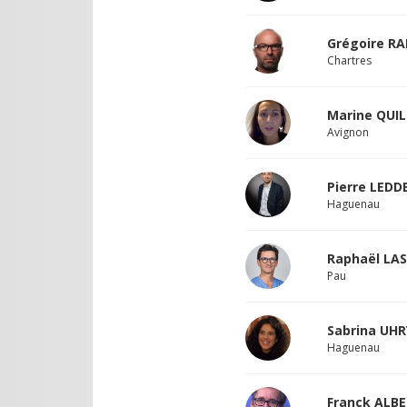
Grégoire R
Chartres
Marine QUI
Avignon
Pierre LEDD
Haguenau
Raphaël LA
Pau
Sabrina UHR
Haguenau
Franck ALB