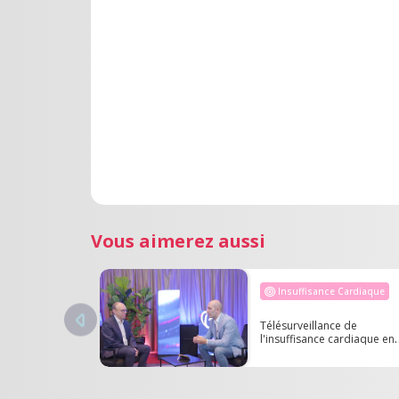
Vous aimerez aussi
Insuffisance Cardiaque
Télésurveillance de
l'insuffisance cardiaque en
cabinet de ville : Enjeux et
perspectives - Dr Olivier DE
SAUNIERE