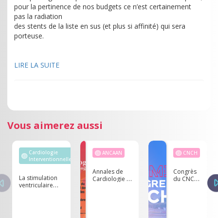
pour la pertinence de nos budgets ce n’est certainement
pas la radiation
des stents de la liste en sus (et plus si affinité) qui sera
porteuse.
LIRE LA SUITE
Vous aimerez aussi
Cardiologie
ANCAAN
CNCH
Interventionnelle
Annales de
Congrès
La stimulation
Cardiologie et
du CNCH
ventriculaire
d’Angéiologie,
2023,
gauche directe
volume 69
save the
dans le
date !
remplacement
valvulaire