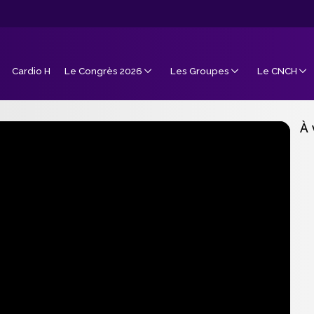
Cardio H
Le Congrès 2026
Les Groupes
Le CNCH
À 