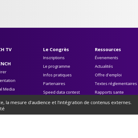
H TV
Le Congrès
Ressources
Inscriptions
Évenements
CNCH
Le programme
Actualités
rer
Infos pratiques
Offre d'emploi
entation
Partenaires
Textes réglementaires
al Media
Speed data contest
Rapports sante
vre blanc
publique
ite, la mesure d’audience et l’intégration de contenus externes.
Avis HAS
ité