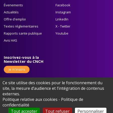
Évenements
Facebook
Actualités
Instagram
Offre d'emploi
LinkedIn
Textes réglementaires
X - Twitter
Rapports sante publique
Youtube
Avis HAS
Inscrivez-vous à la
Newsletter du CNCH
Je m'inscris
Ce site utilise des cookies pour le fonctionnement du
site, la mesure d’audience et l’intégration de contenus
externes.
Politique relative aux cookies
-
Politique de
©2026 Europa Organisation - Tous droits réservés
Mentions légales
confidentialité
Cookies
Protection des données
Tout accepter
Tout refuser
Personnaliser
Gérer mes cookies