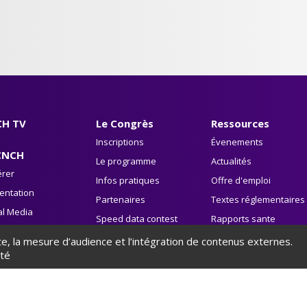
H TV
Le Congrès
Ressources
Inscriptions
Évenements
CNCH
Le programme
Actualités
rer
Infos pratiques
Offre d'emploi
entation
Partenaires
Textes réglementaires
al Media
Speed data contest
Rapports sante
vre blanc
publique
ite, la mesure d’audience et l’intégration de contenus externes.
Avis HAS
ité