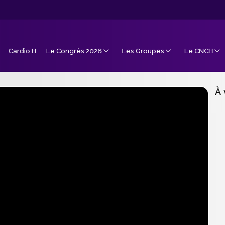
Cardio H
Le Congrès 2026
Les Groupes
Le CNCH
À 