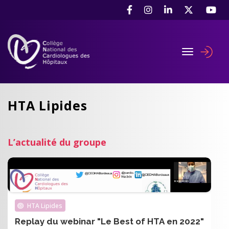
Aller
Panneau de gestion des cookies
au
contenu
principal
Toggle navig
User
accou
menu
HTA Lipides
L’actualité du groupe
HTA Lipides
Replay du webinar "Le Best of HTA en 2022"