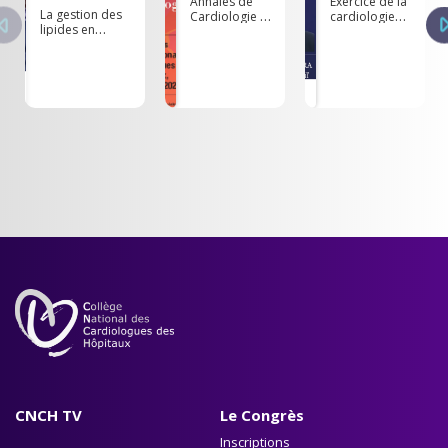
Annales de
Exercice de la
La gestion des
Cardiologie et
cardiologie
lipides en
d’Angéiologie,
dans les pays
France : Place
volume 73
francophones
de l'acide
-
bempedoïque -
LUXEMBOURG
Dr Michel
FARNIER
CNCH TV
Le Congrès
Inscriptions