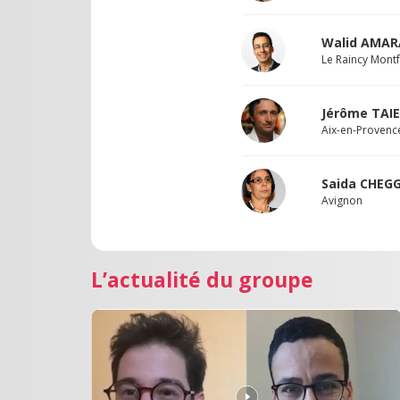
Walid AMAR
Le Raincy Mont
Jérôme TAI
Aix-en-Provenc
Saida CHEG
Avignon
L’actualité du groupe