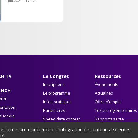
1 Juil 2022 - 17:12
H TV
Le Congrès
Ressources
Inscriptions
Évenements
CNCH
Le programme
Actualités
rer
Infos pratiques
Offre d'emploi
entation
Partenaires
Textes réglementaires
al Media
Speed data contest
Rapports sante
vre blanc
publique
ite, la mesure d’audience et l’intégration de contenus externes.
Avis HAS
ité