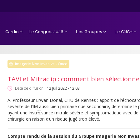
Cardio H
Le Congrès 2026
Les Groupes
Le CNCH
Imagerie Non invasive - Onco
TAVI et Mitraclip : comment bien sélectionner
Date de diffusion :
12 Juil 2022 - 12:03
A. Professeur Erwan Donal, CHU de Rennes : apport de l’échocard
sévérité de l’IM aussi bien primaire que secondaire, détermine le
ayant une insusance mitrale sévère et symptomatique avec de l’
chirurgie en raison d’un risque jugé trop élevé.
Compte rendu de la session du Groupe Imagerie Non Invas