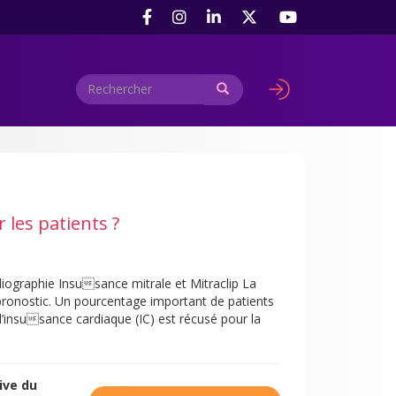
Rechercher
Rechercher
User
account
menu
 les patients ?
iographie Insusance mitrale et Mitraclip La
 pronostic. Un pourcentage important de patients
insusance cardiaque (IC) est récusé pour la
ive du