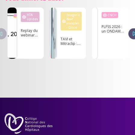
HTA
Imagerie
CNCH
Lipides
Non
invasive
PLFSS 2026 :
- Onco
Replay du
un ONDAM
webinar
hospitalier à
TAVI et
"Le Best of
1.6 % qui
Mitraclip :
HTA en
mets en
comment
2022"
danger
bien
l’accès aux
sélectionner
soins
les patients
alertent les
?
fédérations
hospitalières