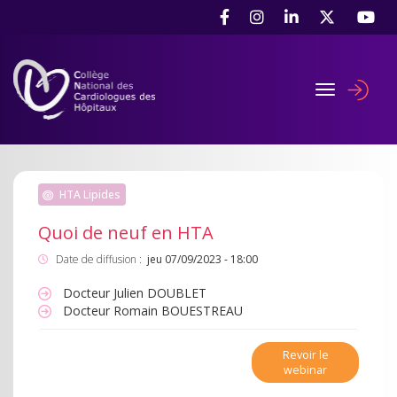
Aller
Panneau de gestion des cookies
au
contenu
principal
Toggle navig
User
accou
menu
HTA Lipides
Quoi de neuf en HTA
Date de diffusion :
jeu 07/09/2023 - 18:00
Docteur Julien DOUBLET
Docteur Romain BOUESTREAU
Revoir le
webinar