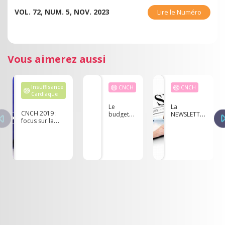
VOL. 72, NUM. 5, NOV. 2023
Lire le Numéro
Vous aimerez aussi
Insuffisance
CNCH
CNCH
Cardiaque
Le
La
CNCH 2019 :
budget
NEWSLETTER
focus sur la
des
du CNCH -
télémédecine
hôpitaux
Mars 2024
publics
malade
en
affection
longue
durée​