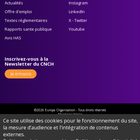
Actualités
Instagram
Offre d'emploi
LinkedIn
Textes réglementaires
X - Twitter
Rapports sante publique
Youtube
Avis HAS
Inscrivez-vous à la
Newsletter du CNCH
Je m'inscris
©2026 Europa Organisation - Tous droits réservés
Mentions légales
Cookies
Ce site utilise des cookies pour le fonctionnement du site,
Protection des données
la mesure d’audience et l’intégration de contenus
Gérer mes cookies
externes.