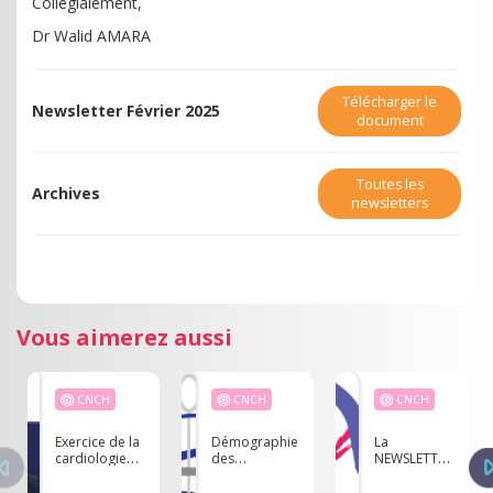
Collégialement,
Dr Walid AMARA
Télécharger le
Newsletter Février 2025
document
Toutes les
Archives
newsletters
Vous aimerez aussi
CNCH
CNCH
CNCH
Exercice de la
Démographie
La
cardiologie
des
NEWSLETTER
dans les pays
cardiologues
du CNCH -
francophones
- Les données
Septembre