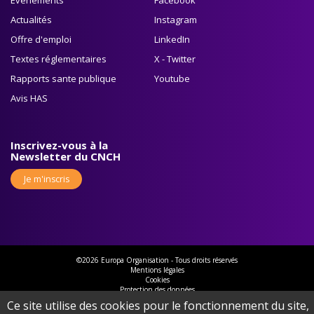
Actualités
Instagram
Offre d'emploi
LinkedIn
Textes réglementaires
X - Twitter
Rapports sante publique
Youtube
Avis HAS
Inscrivez-vous à la
Newsletter du CNCH
Je m'inscris
©2026 Europa Organisation - Tous droits réservés
Mentions légales
Cookies
Protection des données
Gérer mes cookies
Ce site utilise des cookies pour le fonctionnement du site,