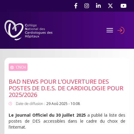
Aller
Panneau de gestion des cookies
au
contenu
principal
Toggle navig
User
accou
menu
CNCH
BAD NEWS POUR L’OUVERTURE DES
POSTES DE D.E.S. DE CARDIOLOGIE POUR
2025/2026
Date de diffusion :
29 Aoû 2025 - 10:08
Le Journal Officiel du 30 juillet 2025
a publié la liste des
postes de DES accessibles dans le cadre du choix de
l’internat.