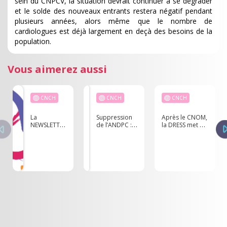
sein du CNPCV, la situation devrait continuer à se dégrader
et le solde des nouveaux entrants restera négatif pendant
plusieurs années, alors même que le nombre de
cardiologues est déjà largement en deçà des besoins de la
population.
Vous aimerez aussi
CNCH
CNCH
CNCH
La
Suppression
Après le CNOM,
NEWSLETTER
de l’ANDPC :
la DRESS met à
du CNCH -
une décision
jour les
Février 2025
contestée et
données
ses
démographiques
répercussions
des
professionnels
de santé sur
son site internet