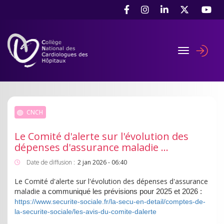
Aller
Panneau de gestion des cookies
au
contenu
principal
Toggle navig
User
accou
menu
CNCH
Le Comité d'alerte sur l'évolution des
dépenses d'assurance maladie ...
Date de diffusion :
2 jan 2026 - 06:40
Le Comité d'alerte sur l'évolution des dépenses d'assurance
maladie
a communiqué les prévisions pour 2025 et 2026 :
https://www.securite-sociale.fr/la-secu-en-detail/comptes-de-
la-securite-sociale/les-avis-du-comite-dalerte