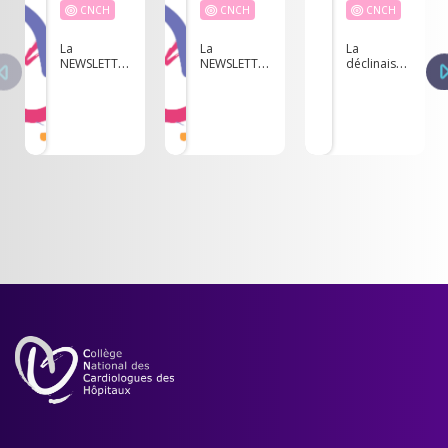
CNCH
CNCH
CNCH
La
La
La
NEWSLETTER
NEWSLETTER
déclinaison
du CNCH -
du CNCH -
des postes
Avril 2025
Novembre
par région
2025