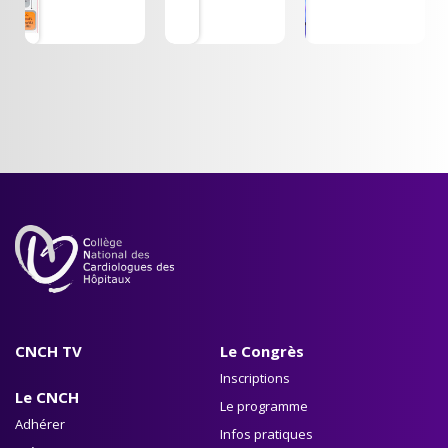
dyslipidémie"
Enjeux et
2026 -
perspectives -
MARSEILLE
Dr Olivier DE
PALAIS
SAUNIERE
DU
PHARO
CNCH TV
Le Congrès
Inscriptions
Le CNCH
Le programme
Adhérer
Infos pratiques