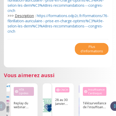
fibrillation-auriculaire-:-prise-en-charge-optimis%C3%A9e-
selon-les-derni%C3%A8res-recommandations---congres-
cnch
>>>
Description
:
https://formations.odp2c.fr/formations/76-
fibrillation-auriculaire-:-prise-en-charge-optimis%C3%A9e-
selon-les-derni%C3%A8res-recommandations---congres-
cnch
Plus
d'informations
Vous aimerez aussi
HTA
Insuffisance
CNCH
Lipides
Cardiaque
28 au 30
Replay du
Télésurveillance
Janvier
webinar
de l'insuffisance
2026 -
"Comment je
cardiaque en
HIGH
gère ma
cabinet de ville :
TECH