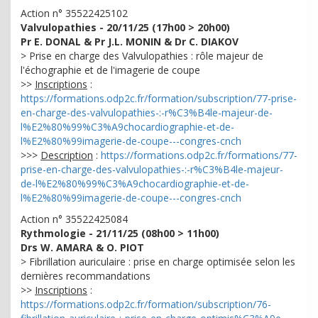
Action n° 35522425102
Valvulopathies - 20/11/25 (17h00 > 20h00)
Pr E. DONAL & Pr J.L. MONIN & Dr C. DIAKOV
> Prise en charge des Valvulopathies : rôle majeur de
l'échographie et de l'imagerie de coupe
>>
Inscriptions
:
https://formations.odp2c.fr/formation/subscription/77-prise-
en-charge-des-valvulopathies-:-r%C3%B4le-majeur-de-
l%E2%80%99%C3%A9chocardiographie-et-de-
l%E2%80%99imagerie-de-coupe---congres-cnch
>>>
Description
:
https://formations.odp2c.fr/formations/77-
prise-en-charge-des-valvulopathies-:-r%C3%B4le-majeur-
de-l%E2%80%99%C3%A9chocardiographie-et-de-
l%E2%80%99imagerie-de-coupe---congres-cnch
Action n° 35522425084
Rythmologie - 21/11/25 (08h00 > 11h00)
Drs W. AMARA & O. PIOT
> Fibrillation auriculaire : prise en charge optimisée selon les
dernières recommandations
>>
Inscriptions
:
https://formations.odp2c.fr/formation/subscription/76-