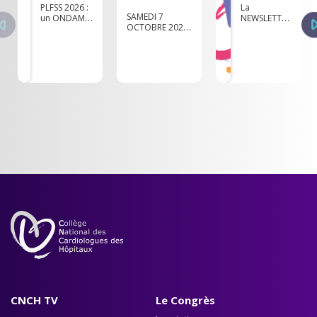
PLFSS 2026 :
La
SAMEDI 7
un ONDAM
NEWSLETTER
OCTOBRE 2023
hospitalier à
du CNCH -
: Réunion
1.6 % qui
Avril 2025
intitulée "Les
mets en
cardiopathies
danger
arythmogènes :
l’accès aux
orientation
soins
diagnostique,
alertent les
stratification du
fédérations
risque"
hospitalières
CNCH TV
Le Congrès