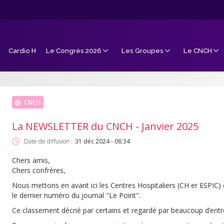
Cardio H
Le Congrès 2026
Les Groupes
Le CNCH
CNCH
La NEWSLETTER du CNCH - Janvier 2025
Date de diffusion :
31 déc 2024 - 08:34
Chers amis,
Chers confrères,
Nous mettons en avant ici les Centres Hospitaliers (CH er ESPIC) 
le dernier numéro du journal "Le Point".
Ce classement décrié par certains et regardé par beaucoup d’entr