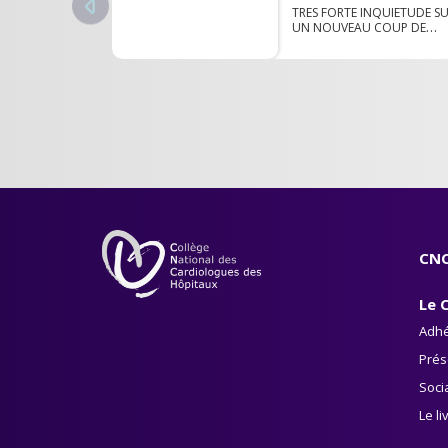
TRES FORTE INQUIETUDE S
UN NOUVEAU COUP DE
RABOT SUR LES HOPITAUX
PUBLICS COMMUNIQUE DE
LA F.H.F
CNC
Le 
Adhé
Prés
Soci
Le li