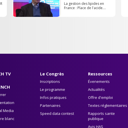
UR
La gestion des lipides en
France : Place de l'acide
bempedoïque - Dr Michel
FARNIER
H TV
Le Congrès
Ressources
Inscriptions
Évenements
CNCH
Le programme
Actualités
rer
Infos pratiques
Offre d'emploi
entation
Partenaires
Textes réglementaires
al Media
Speed data contest
Rapports sante
vre blanc
publique
Avis HAS