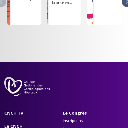
la prise en
d’Angéiologie,
du CNCH -
charge de
volume 71
Juin 2024
l'amylose
cardiaque - Pr
G. HABIB
CNCH TV
Le Congrès
Inscriptions
Le CNCH