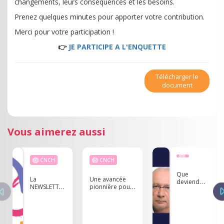
changements, leurs conséquences et les besoins.
Prenez quelques minutes pour apporter votre contribution.
Merci pour votre participation !
👉
JE PARTICIPE A L'ENQUETTE
Télécharger le
document
Vous aimerez aussi
CNCH
CNCH
Que
La
Une avancée
deviendra
NEWSLETTER
pionnière pour
ce
du CNCH -
l’IPA
rapport ?
Novembre
échocardiographie
Quoi qu'il
2025
: l’expertise sort
en soit, il
de l’hôpital une
interroge