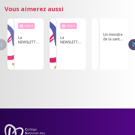
Vous aimerez aussi
CNCH
CNCH
Un ministre
La
La
de la santé
NEWSLETTER
NEWSLETTER
cardiologue
du CNCH -
du CNCH -
Mars 2025
Septembre
2024