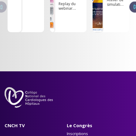
Replay du
simulation
webinar
RYTHME
"Comment je
ACTIF
gère ma
2024
dyslipidémie"
CNCH TV
Le Congrès
Inscriptions