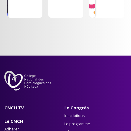
bougent -
cardiologie
2025
Armelle
interventionnelle
DUCHENNE
en faveur de
l'innovation
CNCH TV
Le Congrès
Inscriptions
Le CNCH
Le programme
Adhérer