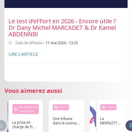
Le test d’eFFort en 2026 - Encore utile ?
Dr Dany Michel MARCADET & Dr Kamel
ABDENNBI
Date de diffusion :
11 mai 2026 - 13:25
LIRE L'ARTICLE
Vous aimerez aussi
Insuffisance
CNCH
CNCH
Cardiaque
Une tribune
La
La prise en
dans le journal
NEWSLETTER
charge de l’I.C. :
Le Monde
du CNCH -
les lignes
d'experts en
Décembre