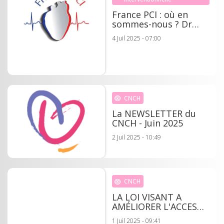
France PCI : où en
sommes-nous ? Dr
Grégoire RANGE
4 Juil 2025 - 07:00
CNCH
La NEWSLETTER du
CNCH - Juin 2025
2 Juil 2025 - 10:49
CNCH
LA LOI VISANT A
AMÉLIORER L'ACCES
AUX SOINS PAR LA
1 Juil 2025 - 09:41