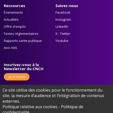
Ressources
Suivez-nous
Évenements
Facebook
Actualités
Instagram
Offre d'emploi
LinkedIn
Textes réglementaires
X - Twitter
Rapports sante publique
Youtube
Avis HAS
Inscrivez-vous à la
Newsletter du CNCH
Je m'inscris
Ce site utilise des cookies pour le fonctionnement du
site, la mesure d’audience et l’intégration de contenus
externes.
Politique relative aux cookies
-
Politique de
©2026 Europa Organisation - Tous droits réservés
Mentions légales
confidentialité