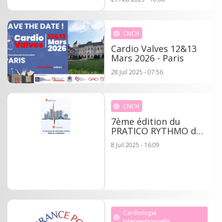
CARDIOLOGIE POUR
2025/2026
CNCH
Cardio Valves 12&13
Mars 2026 - Paris
28 Juil 2025 - 07:56
CNCH
7ème édition du
PRATICO RYTHMO du
Dr FAREH - 29
8 Juil 2025 - 16:09
novembre 2025 à Lyon
Cardiologie
Interventionnelle