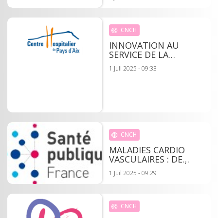
TERRITORIALISATION
ET LA FORMATION
PUBLIÉE AU JO
CNCH
INNOVATION AU
SERVICE DE LA
CARDIOLOGIE DU
1 Juil 2025 - 09:33
CENTRE HOSPITALIER
D'AIX-EN-PROVENCE
CNCH
MALADIES CARDIO
VASCULAIRES : DE
FORTES DISPARITÉS
1 Juil 2025 - 09:29
RÉGIONALES
CNCH