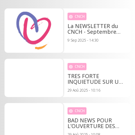
CNCH
La NEWSLETTER du
CNCH - Septembre
2025
9 Sep 2025 - 14:30
CNCH
TRES FORTE
INQUIETUDE SUR UN
NOUVEAU COUP DE
29 Aoû 2025 - 10:16
RABOT SUR LES
HOPITAUX PUBLICS
COMMUNIQUE DE LA
F.H.F
CNCH
BAD NEWS POUR
L’OUVERTURE DES
POSTES DE D.E.S. DE
29 Aoû 2025 - 10:08