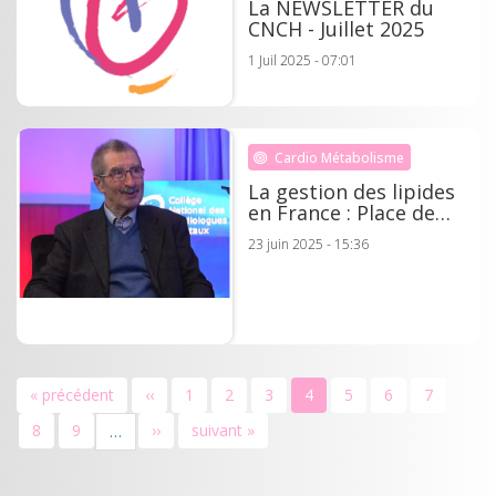
La NEWSLETTER du
CNCH - Juillet 2025
1 Juil 2025 - 07:01
Cardio Métabolisme
La gestion des lipides
en France : Place de
l'acide bempedoïque -
23 juin 2025 - 15:36
Dr Michel FARNIER
Pagination
Première
« précédent
Page
‹‹
Page
1
Page
2
Page
3
Page
4
Page
5
Page
6
Page
7
page
précédente
courante
Page
8
Page
9
Page
››
Dernière
suivant »
…
suivante
page